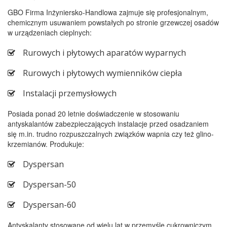
cyklu
GBO Firma Inżyniersko-Handlowa zajmuje się profesjonalnym,
chemicznym usuwaniem powstałych po stronie grzewczej osadów
technologicznego,
w urządzeniach cieplnych:
w
czasie
Rurowych i płytowych aparatów wyparnych
produkcji.
Rurowych i płytowych wymienników ciepła
Instalacji przemysłowych
Posiada ponad 20 letnie doświadczenie w stosowaniu
antyskalantów zabezpieczających instalacje przed osadzaniem
się m.in. trudno rozpuszczalnych związków wapnia czy też glino-
krzemianów. Produkuje:
Dyspersan
Dyspersan-50
Dyspersan-60
Antyskalanty stosowane od wielu lat w przemyśle cukrowniczym.