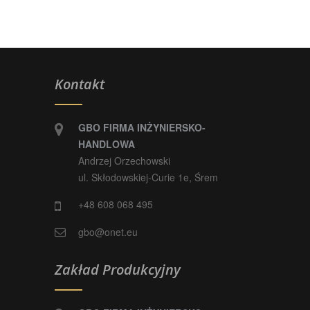
Kontakt
GBO FIRMA INŻYNIERSKO-
HANDLOWA
Andrzej Orzechowski
ul. Skłodowskiej-Curie 1e, Śrem
+48 608 068 495
gbo@onet.eu
Zakład Produkcyjny