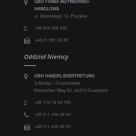
GBO FIRMA INŻYNIERSKO-
HANDLOWA
ul. Sikorskiego 16, Psarskie
+48 608 068 495
+48 61 281 06 85
Oddział Niemcy
GBO HANDELSVERTRETUNG
G.Boldys - Orzechowski
Kieshecker Weg 50, 40470 Dusseldorf
+49 173 74 54 795
+49 211 438 38 54
+49 211 438 38 55