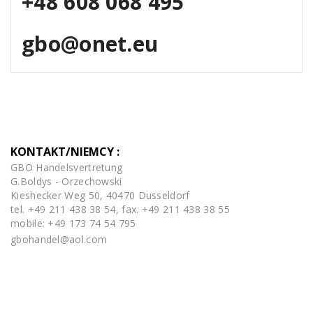
+48 608 068 495
gbo@onet.eu
KONTAKT/NIEMCY :
GBO Handelsvertretung
G.Boldys - Orzechowski
Kieshecker Weg 50, 40470 Dusseldorf
tel. +49 211 438 38 54, fax. +49 211 438 38 55
mobile: +49 173 74 54 795
gbohandel@aol.com